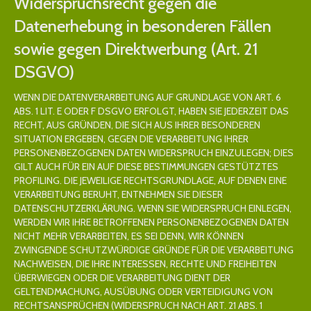
Widerspruchsrecht gegen die
Datenerhebung in besonderen Fällen
sowie gegen Direktwerbung (Art. 21
DSGVO)
WENN DIE DATENVERARBEITUNG AUF GRUNDLAGE VON ART. 6
ABS. 1 LIT. E ODER F DSGVO ERFOLGT, HABEN SIE JEDERZEIT DAS
RECHT, AUS GRÜNDEN, DIE SICH AUS IHRER BESONDEREN
SITUATION ERGEBEN, GEGEN DIE VERARBEITUNG IHRER
PERSONENBEZOGENEN DATEN WIDERSPRUCH EINZULEGEN; DIES
GILT AUCH FÜR EIN AUF DIESE BESTIMMUNGEN GESTÜTZTES
PROFILING. DIE JEWEILIGE RECHTSGRUNDLAGE, AUF DENEN EINE
VERARBEITUNG BERUHT, ENTNEHMEN SIE DIESER
DATENSCHUTZERKLÄRUNG. WENN SIE WIDERSPRUCH EINLEGEN,
WERDEN WIR IHRE BETROFFENEN PERSONENBEZOGENEN DATEN
NICHT MEHR VERARBEITEN, ES SEI DENN, WIR KÖNNEN
ZWINGENDE SCHUTZWÜRDIGE GRÜNDE FÜR DIE VERARBEITUNG
NACHWEISEN, DIE IHRE INTERESSEN, RECHTE UND FREIHEITEN
ÜBERWIEGEN ODER DIE VERARBEITUNG DIENT DER
GELTENDMACHUNG, AUSÜBUNG ODER VERTEIDIGUNG VON
RECHTSANSPRÜCHEN (WIDERSPRUCH NACH ART. 21 ABS. 1