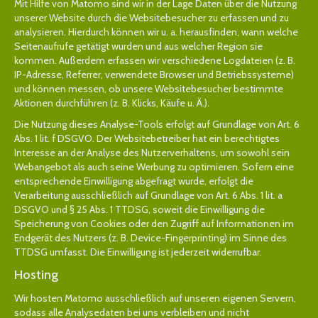
Mit Hilfe von Matomo sind wir in der Lage Daten über die Nutzung
unserer Website durch die Websitebesucher zu erfassen und zu
analysieren. Hierdurch können wir u. a. herausfinden, wann welche
Seitenaufrufe getätigt wurden und aus welcher Region sie
kommen. Außerdem erfassen wir verschiedene Logdateien (z. B.
IP-Adresse, Referrer, verwendete Browser und Betriebssysteme)
und können messen, ob unsere Websitebesucher bestimmte
Aktionen durchführen (z. B. Klicks, Käufe u. Ä.).
Die Nutzung dieses Analyse-Tools erfolgt auf Grundlage von Art. 6
Abs. 1 lit. f DSGVO. Der Websitebetreiber hat ein berechtigtes
Interesse an der Analyse des Nutzerverhaltens, um sowohl sein
Webangebot als auch seine Werbung zu optimieren. Sofern eine
entsprechende Einwilligung abgefragt wurde, erfolgt die
Verarbeitung ausschließlich auf Grundlage von Art. 6 Abs. 1 lit. a
DSGVO und § 25 Abs. 1 TTDSG, soweit die Einwilligung die
Speicherung von Cookies oder den Zugriff auf Informationen im
Endgerät des Nutzers (z. B. Device-Fingerprinting) im Sinne des
TTDSG umfasst. Die Einwilligung ist jederzeit widerrufbar.
Hosting
Wir hosten Matomo ausschließlich auf unseren eigenen Servern,
sodass alle Analysedaten bei uns verbleiben und nicht